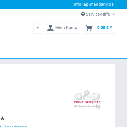
info@ap-mandany.de
Service/Hilfe
Mein Konto
0,00 € *
 *
l. Versandkosten