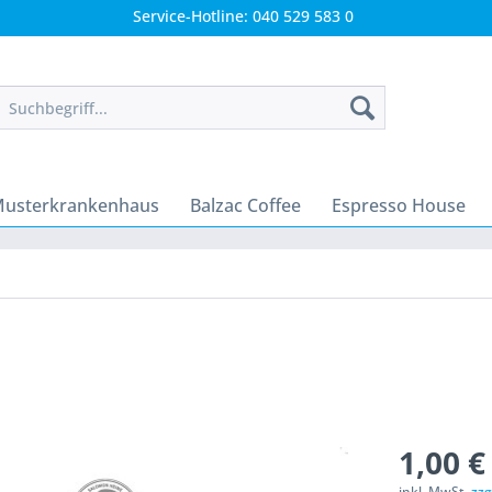
Service-Hotline: 040 529 583 0
usterkrankenhaus
Balzac Coffee
Espresso House
1,00 €
inkl. MwSt.
zzg