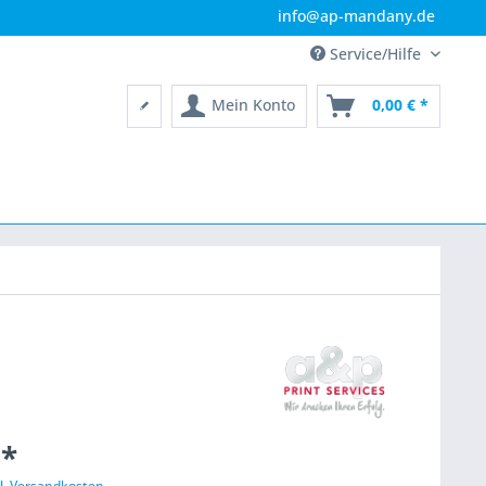
info@ap-mandany.de
Service/Hilfe
Mein Konto
0,00 € *
 *
l. Versandkosten