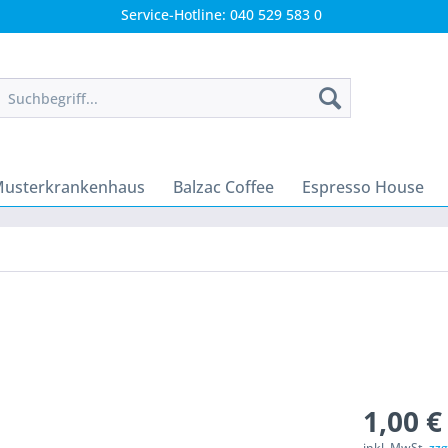
Service-Hotline: 040 529 583 0
usterkrankenhaus
Balzac Coffee
Espresso House
1,00 €
inkl. MwSt.
zzg