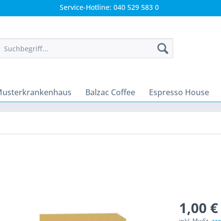
Service-Hotline: 040 529 583 0
usterkrankenhaus
Balzac Coffee
Espresso House
1,00 €
inkl. MwSt.
zzg