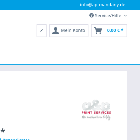
info@ap-mandany.de
Service/Hilfe
Mein Konto
0,00 € *
 *
l. Versandkosten